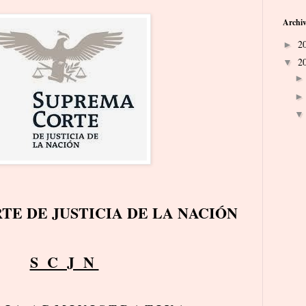
Archiv
2
►
2
▼
TE DE JUSTICIA DE LA NACIÓN
S C J N