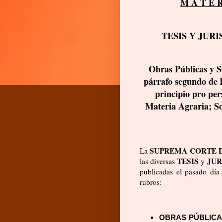
M A T E R
TESIS Y JURI
Obras Públicas y S
párrafo segundo de l
principio pro pe
Materia Agraria; Sol
SUPREMA CORTE DE
La
TESIS
JUR
las diversas
y
publicadas el pasado día
rubros:
OBRAS PÚBLICA