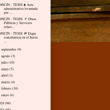
#SCJN - TESIS ♣ Acta
administrativa levantada
por ...
#SCJN - TESIS 📌 Obras
Públicas y Servicios
relaci...
#SCJN - TESIS 🔎 Etapa
conciliatoria en el Juicio
...
septiembre
(9)
►
agosto
(3)
►
julio
(10)
►
mayo
(5)
►
abril
(3)
►
marzo
(4)
►
febrero
(10)
►
enero
(6)
►
024
(94)
023
(85)