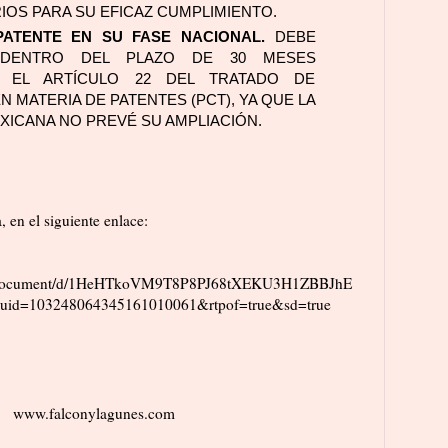
OS PARA SU EFICAZ CUMPLIMIENTO.
PATENTE EN SU FASE NACIONAL.
 DEBE 
 DENTRO DEL PLAZO DE 30 MESES 
 EL ARTÍCULO 22 DEL TRATADO DE 
 MATERIA DE PATENTES (PCT), YA QUE LA 
XICANA NO PREVÉ SU AMPLIACIÓN.
 en el siguiente enlace:
om/document/d/1HeHTkoVM9T8P8PJ68tXEKU3H1ZBBJhE
ouid=103248064345161010061&rtpof=true&sd=true
www.falconylagunes.com