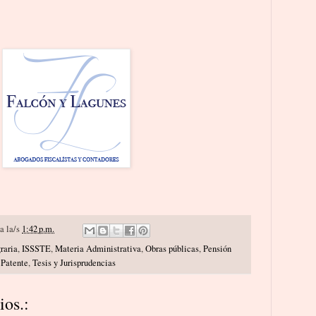
a la/s
1:42 p.m.
raria
,
ISSSTE
,
Materia Administrativa
,
Obras públicas
,
Pensión
 Patente
,
Tesis y Jurisprudencias
os.: