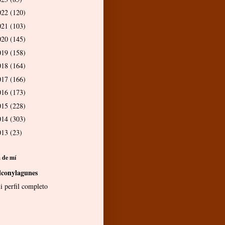
022
(120)
021
(103)
020
(145)
019
(158)
018
(164)
017
(166)
016
(173)
015
(228)
014
(303)
013
(23)
 de mí
lconylagunes
i perfil completo