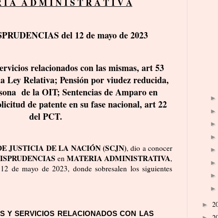
 I A A D M I N I S T R A T I V A
SPRUDENCIAS del 12 de mayo de 2023
ervicios relacionados con las mismas, art 53
a Ley Relativa; Pensión por viudez reducida,
rsona de la OIT; Sentencias de Amparo en
icitud de patente en su fase nacional, art 22
del PCT.
 JUSTICIA DE LA NACIÓN (SCJN)
, dio a conocer
ISPRUDENCIAS
MATERIA ADMINISTRATIVA
en
,
 12 de mayo de 2023, donde sobresalen los siguientes
2
►
S Y SERVICIOS RELACIONADOS CON LAS 
2
►