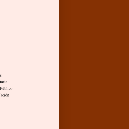
s
taria
 Público
Nación