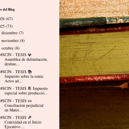
o del Blog
026
(67)
025
(73)
diciembre
(7)
►
noviembre
(8)
►
octubre
(8)
▼
#SCJN - TESIS 💎
Asamblea de delimitación,
destino...
#SCJN - TESIS 📚
Impuesto sobre la renta;
Actos ad...
#SCJN - TESIS 📔 Impuesto
especial sobre producció...
#SCJN - TESIS 📜
Conciliación prejudicial
en Mater...
#SCJN - TESIS 🔎
Conexidad en el Juicio
Ejecutivo ...