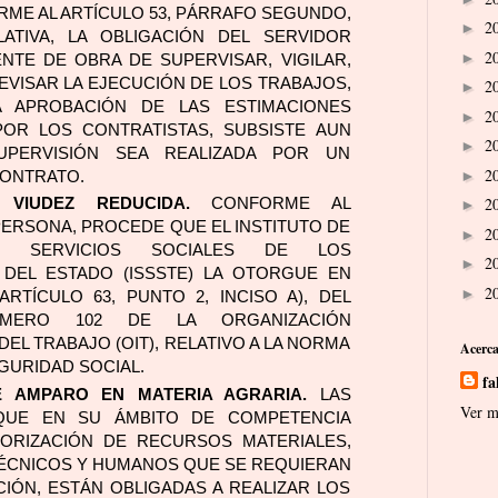
ME AL ARTÍCULO 53, PÁRRAFO SEGUNDO, 
2
►
ATIVA, LA OBLIGACIÓN DEL SERVIDOR 
2
►
NTE DE OBRA DE SUPERVISAR, VIGILAR, 
VISAR LA EJECUCIÓN DE LOS TRABAJOS, 
2
►
A APROBACIÓN DE LAS ESTIMACIONES 
2
►
OR LOS CONTRATISTAS, SUBSISTE AUN 
2
►
PERVISIÓN SEA REALIZADA POR UN 
2
►
ONTRATO.
2
 VIUDEZ REDUCIDA.
 CONFORME AL 
►
PERSONA, PROCEDE QUE EL INSTITUTO DE 
2
►
Y SERVICIOS SOCIALES DE LOS 
2
►
DEL ESTADO (ISSSTE) LA OTORGUE EN 
2
►
RTÍCULO 63, PUNTO 2, INCISO A), DEL 
MERO 102 DE LA ORGANIZACIÓN 
EL TRABAJO (OIT), RELATIVO A LA NORMA 
Acerca
EGURIDAD SOCIAL.
fa
E AMPARO EN MATERIA AGRARIA.
 LAS 
Ver m
QUE EN SU ÁMBITO DE COMPETENCIA 
ORIZACIÓN DE RECURSOS MATERIALES, 
ÉCNICOS Y HUMANOS QUE SE REQUIERAN 
IÓN, ESTÁN OBLIGADAS A REALIZAR LOS 